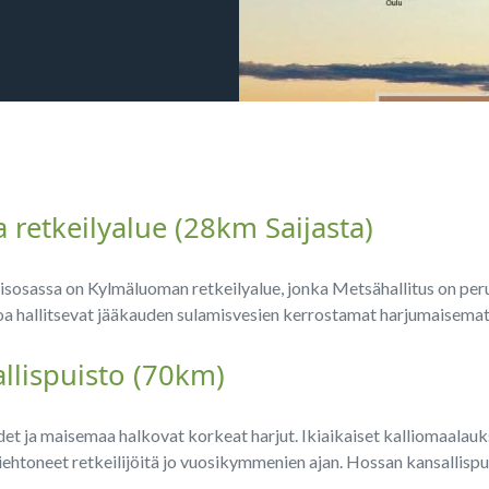
retkeilyalue (28km Saijasta)
llisosassa on Kylmäluoman retkeilyalue, jonka Metsähallitus on pe
oa hallitsevat jääkauden sulamisvesien kerrostamat harjumaisema
llispuisto (70km)
det ja maisemaa halkovat korkeat harjut. Ikiaikaiset kalliomaalauks
ehtoneet retkeilijöitä jo vuosikymmenien ajan. Hossan kansallispu