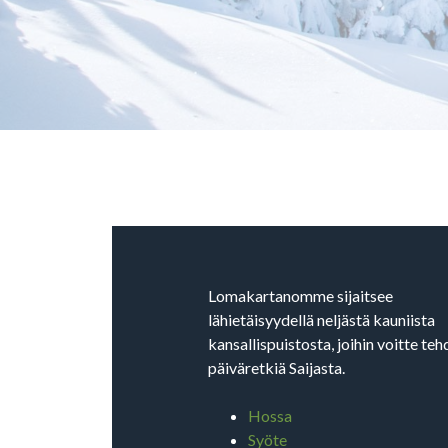
Lomakartanomme sijaitsee
lähietäisyydellä neljästä kauniista
kansallispuistosta, joihin voitte teh
päiväretkiä Saijasta.
Hossa
Syöte