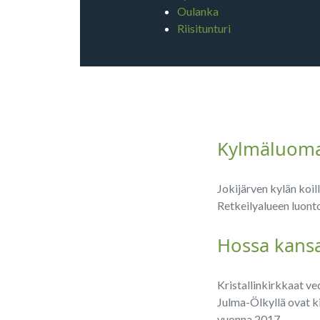
Oulanka
Riisitunturi
Kylmäluoma 
Jokijärven kylän koi
Retkeilyalueen luont
Hossa kansa
Kristallinkirkkaat ve
Julma-Ölkyllä ovat ki
vuonna 2017.