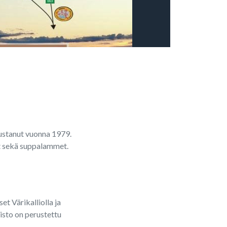
rustanut vuonna 1979.
t sekä suppalammet.
et Värikalliolla ja
isto on perustettu