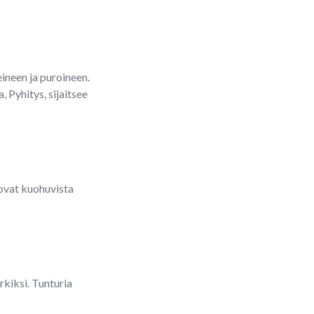
ineen ja puroineen.
 Pyhitys, sijaitsee
 ovat kuohuvista
kiksi. Tunturia