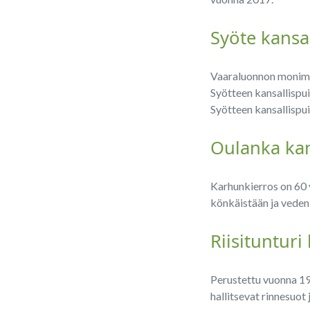
Syöte kansa
Vaaraluonnon monimuot
Syötteen kansallispui
Syötteen kansallispui
Oulanka kan
Karhunkierros on 60 
könkäistään ja veden
Riisitunturi
Perustettu vuonna 19
hallitsevat rinnesuo