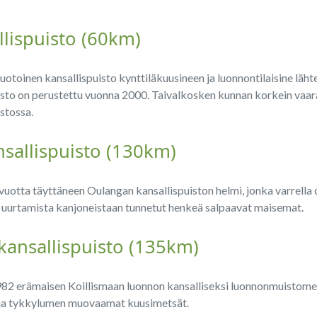
llispuisto (60km)
oinen kansallispuisto kynttiläkuusineen ja luonnontilaisine lähte
sto on perustettu vuonna 2000. Taivalkosken kunnan korkein vaara,
stossa.
sallispuisto (130km)
vuotta täyttäneen Oulangan kansallispuiston helmi, jonka varrella
 uurtamista kanjoneistaan tunnetut henkeä salpaavat maisemat.
 kansallispuisto (135km)
82 erämaisen Koillismaan luonnon kansalliseksi luonnonmuistomer
t ja tykkylumen muovaamat kuusimetsät.