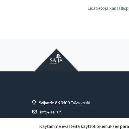
Lisätietoja kansallis
Saijantie 8 93400 Taivalkoski
info@saija.fi
+358 (0)8 847 511
Käytämme evästeitä käyttökokemuksen paranta